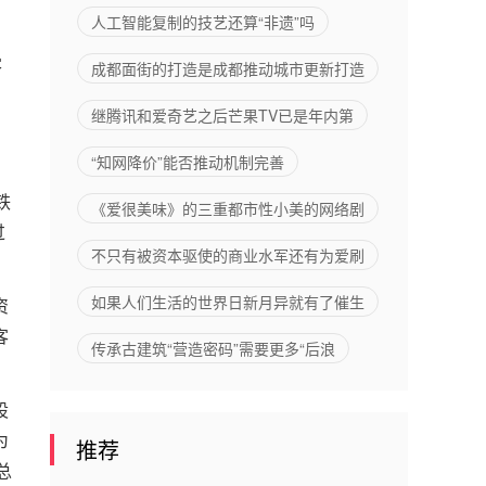
人工智能复制的技艺还算“非遗”吗
客
成都面街的打造是成都推动城市更新打造
继腾讯和爱奇艺之后芒果TV已是年内第
“知网降价”能否推动机制完善
铁
《爱很美味》的三重都市性小美的网络剧
过
不只有被资本驱使的商业水军还有为爱刷
如果人们生活的世界日新月异就有了催生
资
客
传承古建筑“营造密码”需要更多“后浪
股
为
推荐
总