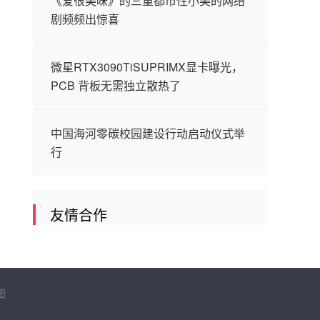
《爱很美味》的三重都市性小美的网络
剧频频出惊喜
微星RTX3090TiSUPRIMX显卡曝光，
PCB 背板无需独立散热了
中国海河零碳校园建设行动启动仪式举
行
友情合作
图