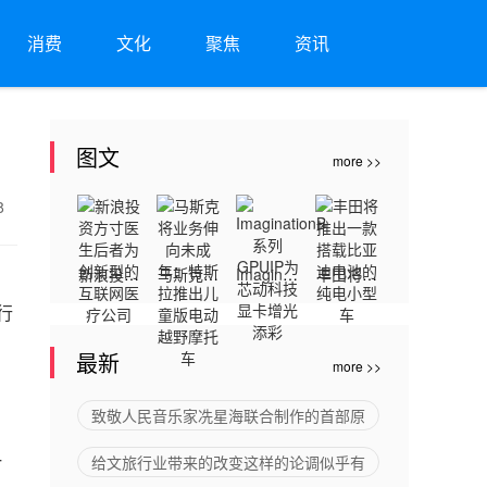
消费
文化
聚焦
资讯
图文
more >>
28
新浪投资
马斯克将
Imaginati
丰田将推
，
方寸医生
业务伸向
onB系列
出一款搭
行
后者为创
未成年：
GPUIP为
载比亚迪
最新
more >>
新型的互
特斯拉推
芯动科技
电池的纯
，
联网医疗
出儿童版
显卡增光
电小型车
致敬人民音乐家冼星海联合制作的首部原
公司
电动越野
添彩
一
给文旅行业带来的改变这样的论调似乎有
摩托车