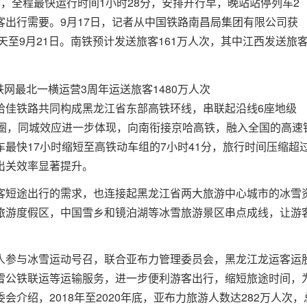
，全程最快运行时间1小时28分，安排开行早，晚站站停列车2
出行需要。9月17日，记者从中国铁路南昌局集团有限公司获
天至9月21日。南铁预计发送旅客161万人次，其中江西发送旅
哈佳铁路共同构成黑龙江省东部高铁环线，串联起沿线6座地级
通圈，同城效应进一步体现，向南衔接京哈高铁，融入全国的高速
最快17小时缩短至高铁动车组的7小时41分，旅行时间压缩超
出关效率显著提升。
客短途出行的需求，也连接起黑龙江省两大旅游中心城市的冰雪
旅游度假区，中国雪乡和镜泊湖等冰雪旅游景区串点成线，让游
人参与冰雪运动号召，联合亚布力管理委员会，黑龙江龙运客运
雪公铁联运等运输服务，进一步便利游客出行，缩短旅途时间，
介绍，2018年至2020年底，亚布力旅游人数达282万人次，