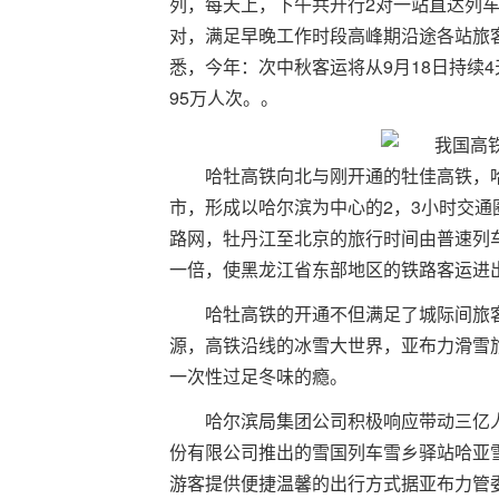
列，每天上，下午共开行2对一站直达列车
对，满足早晚工作时段高峰期沿途各站旅客
悉，今年：次中秋客运将从9月18日持续4
95万人次。。
哈牡高铁向北与刚开通的牡佳高铁，
市，形成以哈尔滨为中心的2，3小时交
路网，牡丹江至北京的旅行时间由普速列车
一倍，使黑龙江省东部地区的铁路客运进
哈牡高铁的开通不但满足了城际间旅
源，高铁沿线的冰雪大世界，亚布力滑雪
一次性过足冬味的瘾。
哈尔滨局集团公司积极响应带动三亿
份有限公司推出的雪国列车雪乡驿站哈亚
游客提供便捷温馨的出行方式据亚布力管委会