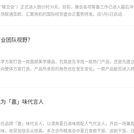
称“喀交会”）正式进入倒计时30天。目前，展会各项筹备工作已进入最后冲
联通亚欧、汇聚商机的国际经贸盛会正蓄势待发。自5月6日启动...
专业团队视野？
美学方案打造一款面部美学爆品，究竟是先寻找一款热门产品，还是先建
走向整体方案打造，产品所承担的角色也在发生变化。一款产品能否进入
成为「嘉」味代言人
出任品牌「嘉」味代言人，以清爽夏日卤味搭配人气代言人，开启一场兼
卤味，收获加倍舌尖惊喜。本次合作精准击中夏日食欲不振、追剧干饭、