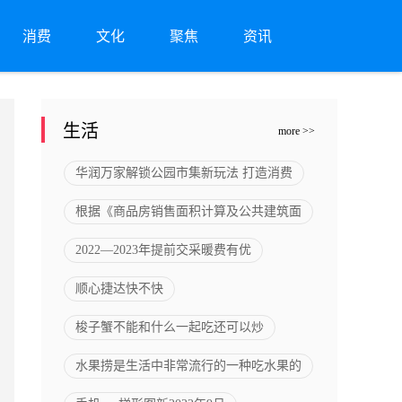
消费
文化
聚焦
资讯
生活
more >>
华润万家解锁公园市集新玩法 打造消费
根据《商品房销售面积计算及公共建筑面
2022—2023年提前交采暖费有优
顺心捷达快不快
梭子蟹不能和什么一起吃还可以炒
水果捞是生活中非常流行的一种吃水果的