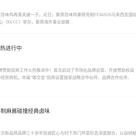
味鸡再落关键一子。近日，紫燕百味鸡重磅亮相FEM2026马来西亚国
会展中心（KLCC）举办，紫燕海外事业部展...
火热进行中
品牌赞助招商工作火热推进中！首次启动了市场化品牌运营、开放赞助权益
经贸商机。本届“喀交会”招商设置独家战略合作伙伴、品牌合作伙伴、
秘制麻酱碰撞经典卤味
本次新品将品牌三十余年现卤匠心与时下热门拌菜形态深度融合，以自研