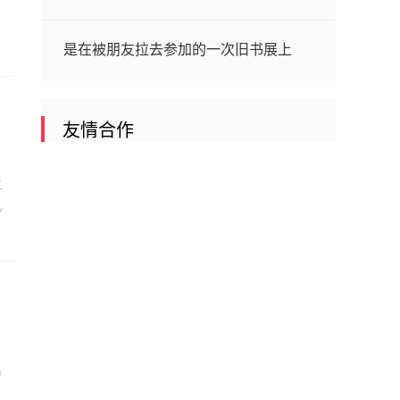
是在被朋友拉去参加的一次旧书展上
友情合作
立
机
具
日