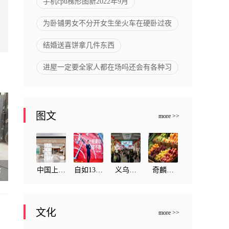
手机cpu梯形图新2022年9月
为卧铺男女不分开女生坐火车在硬卧过夜
结婚送喜饼拿几件东西
进屋一定要全家人都在场吗还会有各种习
图文
more >>
中国上市
自如13周
义乌文
奇麟鲜
方
企业国台
年：“一
旅，意外
品：突破
酒跟露丝
稳四好”
走红的非
生鲜内卷
文化
more >>
卡文联名
持续打造
旅游目的
与低价陷