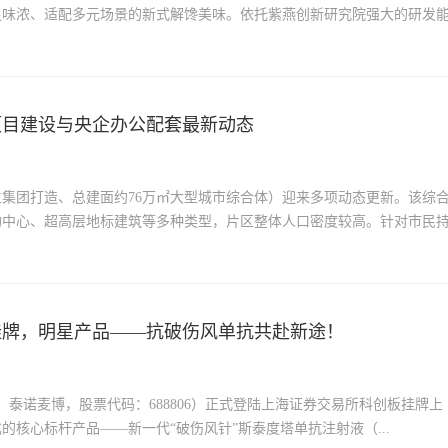
足味浓、适配多元场景的新式解馋美味。依托紫燕创新研究院强大的研发
项目建设与央企办公配套最新动态
集团打造、总建面约76万㎡大型城市综合体）迎来多项动态更新。该综
物中心、超高层地标建筑等多种类型，片区整体人口密度较高。针对市民
式挂牌，明星产品——抗破伤风单抗共赴新途！
称：泰诺麦博，股票代码：688806）正式登陆上海证券交易所科创板挂牌上
核心标杆产品——新一代“破伤风针”斯泰度塔单抗注射液（...