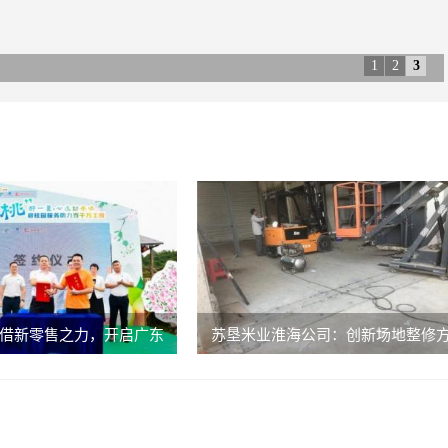
1
2
3
借新零售之力，开启广东
苏垦米业淮海公司：创新场地整修