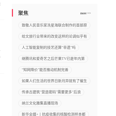
能
聚焦
more >>
致敬人民音乐家冼星海联合制作的首部原
给文旅行业带来的改变这样的论调似乎有
人工智能复制的技艺还算“非遗”吗
合
持
继腾讯和爱奇艺之后芒果TV已是年内第
“知网降价”能否推动机制完善
如果人们生活的世界日新月异就有了催生
传承古建筑“营造密码”需要更多“后浪
纳兰文化雅集直播现场
新华全媒+丨抗疫收集的核酸检测样本都