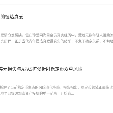
人的慢热真爱
的爱情愈发稀缺。但在珍爱网海量会员真实经历中，藏着无数年轻人拒绝
相恋历程，正是当代青年慢热真爱最真实的缩影：不急于确定关系，不勉
3.28亿美元损失与A7A5扩张折射稳定币双重风险
告》，系统拆解了当前稳定币生态的风险演化脉络。报告指出，稳定币领域正面临攻
早已突破加密资产投机的单一范畴，开始直...