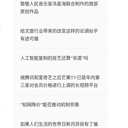
在同店展
不动产全
地“无中
阱，重塑
致敬人民音乐家冼星海联合制作的首部
示，国内
生命周期
生有”，
私域变现
原创作品
首个能进
专业管理
何以长青
新格局
入机场的
能力
紫
给文旅行业带来的改变这样的论调似乎
烘焙品牌
有迹可循
人工智能复制的技艺还算“非遗”吗
继腾讯和爱奇艺之后芒果TV已是年内第
三家对会员价格进行上调的长视频平台
“知网降价”能否推动机制完善
如果人们生活的世界日新月异就有了催