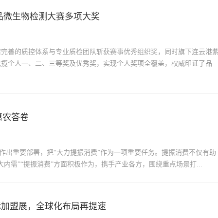
品微生物检测大赛多项大奖
凭借完善的质控体系与专业质检团队斩获赛事优秀组织奖，同时旗下连云港
包揽个人一、二、三等奖及优秀奖，实现个人奖项全覆盖，权威印证了品
惠农答卷
”作出重要部署，把“大力提振消费”作为一项重要任务。提振消费不仅有助
内需”“提振消费”方面积极作为，携手产业各方，围绕重点场景打...
际加盟展，全球化布局再提速