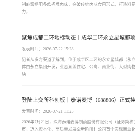
制麻酱搭配多款招牌卤味，突破传统卤味食用形式，打造料
力，...
聚焦成都二环地标动态｜成华二环永立星城都
发表时间：2026-07-22 15:28
记者从多方渠道了解到，位于成华区二环的永立星城都（永立
体由永立集团开发，业态涵盖住宅、公寓、商业街、大型购
续...
登陆上交所科创板｜泰诺麦博（688806）正
发表时间：2026-07-21 11:25
2026年7月21日，珠海泰诺麦博制药股份有限公司（证券简
市，迈入资本化、高质量发展全新阶段！公司首个实现商业化的