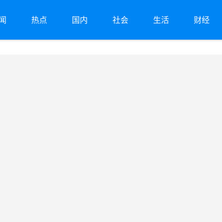
闻
热点
国内
社会
生活
财经