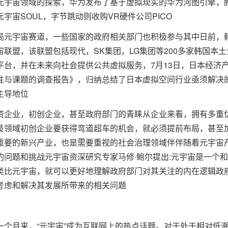
元宇宙领域的探索，华为发布了基于虚拟现实的华为河图引擎，
宙SOUL，字节跳动则收购VR硬件公司PICO
局元宇宙赛道，一些国家的政府相关部门也积极参与其中日前，
联盟，该联盟包括现代，SK集团，LG集团等200多家韩国本土
台，并在未来向社会提供公共虚拟服务，7月13日，日本经济
性与课题的调查报告》，归纳总结了日本虚拟空间行业亟须解决
主导地位
资企业，初创企业，甚至政府部门的青睐从企业来看，拥有多重
技领域初创企业要获得弯道超车的机会，就必须提前布局，甚至
重要的新兴产业，也是需要重视的社会治理领域伴伴随着元宇宙
问题和挑战元宇宙资深研究专家马修·鲍尔提出:元宇宙是一个
类比元宇宙，就可以更好地理解政府部门对其关注的内在逻辑政
考虑和解决其发展所带来的相关问题
个月来，“元宇宙”成为互联网上的热点话题。对于处于相对低