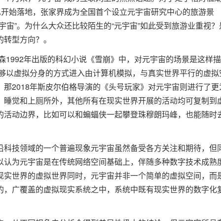
也开始落地，张家界成为全国首个设立元宇宙研究中心的旅游景
宇宙”。为什么大众还比较陌生的“元宇宙”如此受到旅游业重视？
的转型方向？。
森1992年出版的科幻小说《雪崩》中，对元宇宙的场景是这样
能够以虚拟分身的方式进入由计算机模拟，与真实世界平行的虚拟
那2018年斯皮尔伯格导演的《头号玩家》对元宇宙则进行了更
，睡觉和上厕所外，其他所有在现实世界开展的活动均可复制到
的活动边界，比如可以和蝙蝠侠一起攀登珠穆朗玛峰，也能随时
沿科技领域的一个普遍现象元宇宙虽然备受各方关注和期待，但
以认为元宇宙是在传统网络空间基础上，伴随多种数字技术成熟
现实世界的虚拟世界同时，元宇宙并非一个简单的虚拟空间，而
的，广覆盖的虚拟现实系统之中，系统中既有现实世界的数字化