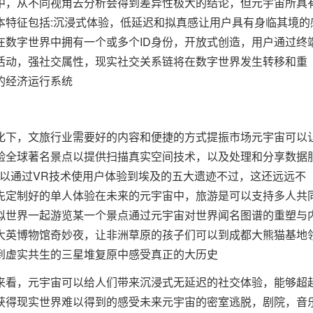
中，从不同视角去分析会得到差异性极大的结论，但元宇宙所具
本特征包括:沉浸式体验，低延迟和拟真感让用户具有身临其境的
在数字世界中拥有一个或多个ID身份，开放式创造，用户通过终
活动，强社交属性，现实社交关系链将在数字世界发生转移和重
的经济运行系统
化下，文旅行业需要好的内容和便捷的方式提振市场元宇宙可以
验全球著名景点以提供扫描真实空间技术，以及处理和分享数据
就已经可以通过VR技术使用户体验到埃及的五大遗迹不过，这还远远不
先定制好的单人体验在未来的元宇宙中，旅游是可以支持多人共
拟世界一起游览某一个景点通过元宇宙对世界闻名图谱的重塑与
大英博物馆奇妙夜，让非洲草原的孩子们可以到成都大熊猫基地
到虚实共生的三星堆复原中感受真正的大历史
来看，元宇宙可以给人们带来沉浸式无延迟的社交体验，能够超
获得现实世界难以得到的感受未来元宇宙的密室逃脱，剧院，音