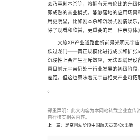
会乃至剧本杀等，将拥有无与伦比的升级
即成熟的商业模式，能够落地的应用场景
用更明显，比如剧本杀和沉浸式剧情娱乐
除了观看和欣赏，更重要的是一种亲身体
文旅XR产业道路曲折前景光明元宇
跃过龙门——真正规模化进行成长和扩张5
沉浸性上会产生互斥效应，无法既满足设
意目前元宇宙仍处于行业发展的初级阶段
差距，但这也意味着元宇宙相关产业可拓
。
郑重声明：此文内容为本网站转载企业宣传
自行核实相关内容。
上一篇：
是空间站阶段中国航天员第4次出舱