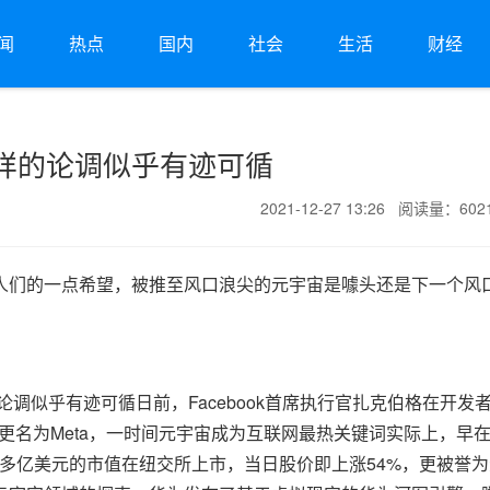
闻
热点
国内
社会
生活
财经
样的论调似乎有迹可循
2021-12-27 13:26 阅读量：60
人们的一点希望，被推至风口浪尖的元宇宙是噱头还是下一个风
论调似乎有迹可循日前，Facebook首席执行官扎克伯格在开发
公司更名为Meta，一时间元宇宙成为互联网最热关键词实际上，早
300多亿美元的市值在纽交所上市，当日股价即上涨54%，更被誉