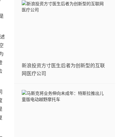
是
描述
空
为
虚
新浪投资方寸医生后者为创新型的互联
去
网医疗公司
同
度
是
复