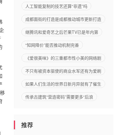
腾
人工智能复制的技艺还算“非遗”吗
成都面街的打造是成都推动城市更新打造
韩
企
继腾讯和爱奇艺之后芒果TV已是年内第
产
“知网降价”能否推动机制完善
的
《爱很美味》的三重都市性小美的网络剧
优
不只有被资本驱使的商业水军还有为爱刷
加
产
如果人们生活的世界日新月异就有了催生
和移
传承古建筑“营造密码”需要更多“后浪
府
推荐
潮