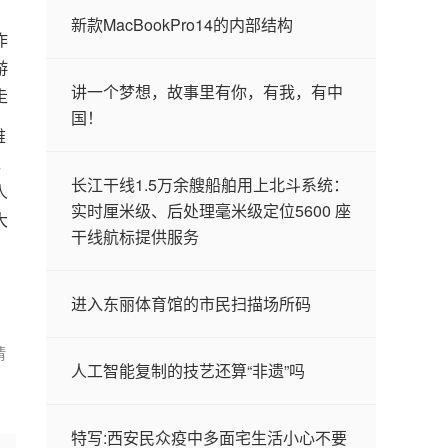
，
新款MacBookPro14的内部结构
作
游
讲一个梦想，故事里有你，有我，有中
走
国！
难
，
长江干线1.5万余艘船舶用上北斗系统：
人
实时厘米级、后处理毫米级定位5600 座
大
干线航标提供服务
进入东丽体育馆的市民扫描场所码
请
人工智能复制的技艺还算“非遗”吗
特写:西安民众疫中多面宅生活小心不要