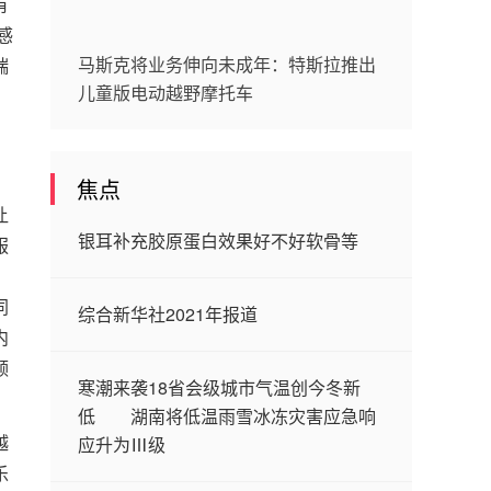
有
感
马斯克将业务伸向未成年：特斯拉推出
端
儿童版电动越野摩托车
焦点
让
银耳补充胶原蛋白效果好不好软骨等
服
同
综合新华社2021年报道
内
领
寒潮来袭18省会级城市气温创今冬新
低 湖南将低温雨雪冰冻灾害应急响
越
应升为Ⅲ级
乐