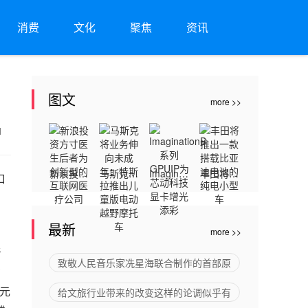
消费
文化
聚焦
资讯
图文
more >>
21
新浪投资
马斯克将
Imaginati
丰田将推
口
方寸医生
业务伸向
onB系列
出一款搭
后者为创
未成年：
GPUIP为
载比亚迪
最新
more >>
新型的互
特斯拉推
芯动科技
电池的纯
者
联网医疗
出儿童版
显卡增光
电小型车
致敬人民音乐家冼星海联合制作的首部原
在
公司
电动越野
添彩
为元
给文旅行业带来的改变这样的论调似乎有
摩托车