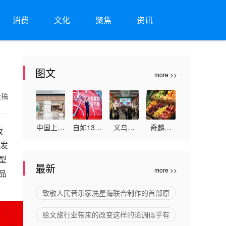
消费
文化
聚焦
资讯
图文
more >>
投稿
中国上市
自如13周
义乌文
奇麟鲜
收
企业国台
年：“一
旅，意外
品：突破
量发
酒跟露丝
稳四好”
走红的非
生鲜内卷
型
最新
more >>
品
卡文联名
持续打造
旅游目的
与低价陷
在同店展
不动产全
地“无中
阱，重塑
致敬人民音乐家冼星海联合制作的首部原
示，国内
生命周期
生有”，
私域变现
给文旅行业带来的改变这样的论调似乎有
首个能进
专业管理
何以长青
新格局