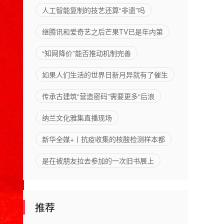
入机场的
能力
人工智能复制的技艺还算“非遗”吗
烘焙品牌
继腾讯和爱奇艺之后芒果TV已是年内第
“知网降价”能否推动机制完善
如果人们生活的世界日新月异就有了催生
传承古建筑“营造密码”需要更多“后浪
纳兰文化雅集直播现场
新华全媒+丨抗疫收集的核酸检测样本都
是在被朋友拉去参加的一次旧书展上
推荐