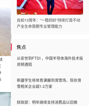
自如13周年：“一稳四好”持续打造不动
产全生命周期专业管理能力
焦点
从安世到FTDI ，中国半导体海外技术投
核
资频遇阻
优
种
与
新疆学生将体育课搬到滑雪场，现存滑
雪相关企业超1.2万家
财政部：明年继续支持消费品以旧换