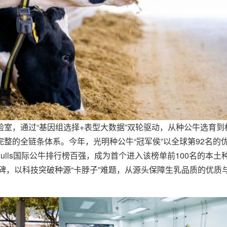
室，通过“基因组选择+表型大数据”双轮驱动，从种公牛选育到
整的全链条体系。今年，光明种公牛“冠军侯”以全球第92名的
oung Bulls国际公牛排行榜百强，成为首个进入该榜单前100名的本土
程碑，以科技突破种源“卡脖子”难题，从源头保障生乳品质的优质