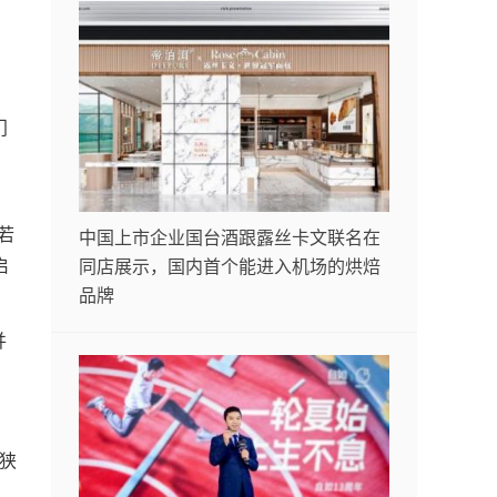
门
若
中国上市企业国台酒跟露丝卡文联名在
启
同店展示，国内首个能进入机场的烘焙
品牌
并
对狭
，