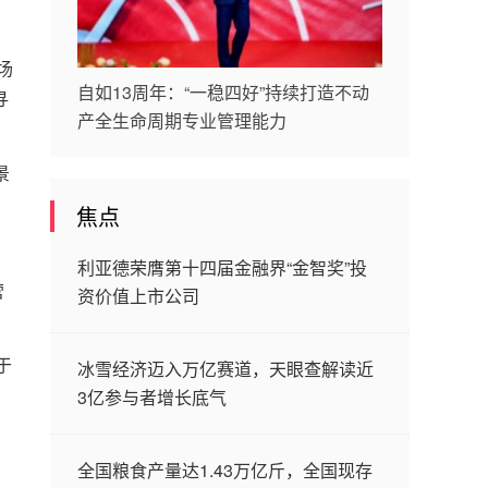
场
自如13周年：“一稳四好”持续打造不动
寻
产全生命周期专业管理能力
景
焦点
利亚德荣膺第十四届金融界“金智奖”投
营
资价值上市公司
于
冰雪经济迈入万亿赛道，天眼查解读近
3亿参与者增长底气
全国粮食产量达1.43万亿斤，全国现存