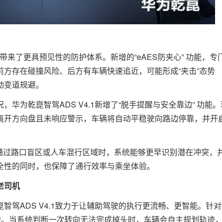
1带来了更具预见性的防护体系。新增的“eAES防夹心” 功能，专
方存在碰撞风险、后方有车辆快速追近，可能形成“夹击”态势
动变道规避。
华为乾崑智驾ADS V4.1新增了“脱手提醒与安全靠边” 功能。
离开方向盘且未响应警示，车辆将自动平稳驶向路边停靠，并开
在通过路口盲区或人车混行区域时，系统能够更早识别潜在冲突，
全性的同时，也保障了通行效率与乘坐体验。
老司机
智驾ADS V4.1致力于让辅助驾驶的执行更流畅、更智能。针
能。当系统判断一次转向无法完成掉头时，车辆会自主规划轨迹