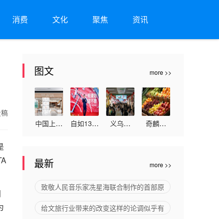
消费
文化
聚焦
资讯
图文
more >>
投稿
中国上市
自如13周
义乌文
奇麟鲜
企业国台
年：“一
旅，意外
品：突破
是
酒跟露丝
稳四好”
走红的非
生鲜内卷
A
最新
more >>
卡文联名
持续打造
旅游目的
与低价陷
在同店展
不动产全
地“无中
阱，重塑
致敬人民音乐家冼星海联合制作的首部原
同
示，国内
生命周期
生有”，
私域变现
为
给文旅行业带来的改变这样的论调似乎有
首个能进
专业管理
何以长青
新格局