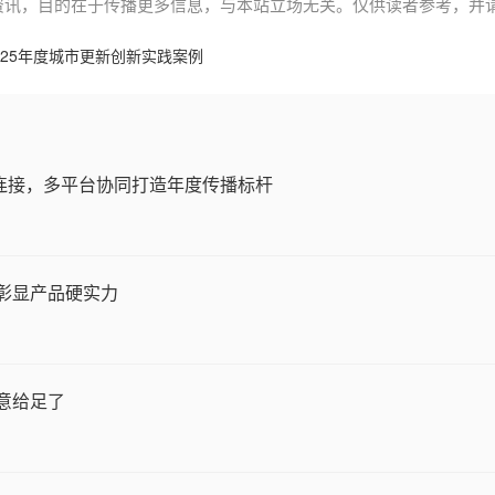
资讯，目的在于传播更多信息，与本站立场无关。仅供读者参考，并
25年度城市更新创新实践案例
户连接，多平台协同打造年度传播标杆
车彰显产品硬实力
诚意给足了