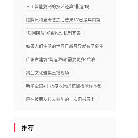
入机场的
能力
人工智能复制的技艺还算“非遗”吗
烘焙品牌
继腾讯和爱奇艺之后芒果TV已是年内第
“知网降价”能否推动机制完善
如果人们生活的世界日新月异就有了催生
传承古建筑“营造密码”需要更多“后浪
纳兰文化雅集直播现场
新华全媒+丨抗疫收集的核酸检测样本都
是在被朋友拉去参加的一次旧书展上
推荐