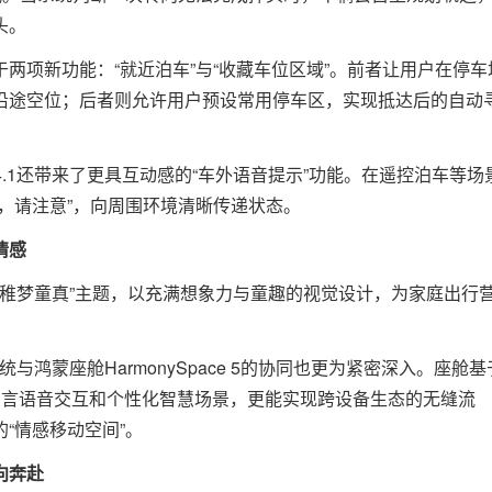
头。
两项新功能：“就近泊车”与“收藏车位区域”。前者让用户在停车
沿途空位；后者则允许用户预设常用停车区，实现抵达后的自动
4.1还带来了更具互动感的“车外语音提示”功能。在遥控泊车等场
，请注意”，向周围环境清晰传递状态。
情感
“稚梦童真”主题，以充满想象力与童趣的视觉设计，为家庭出行
统与鸿蒙座舱HarmonySpace 5的协同也更为紧密深入。座舱基
的方言语音交互和个性化智慧场景，更能实现跨设备生态的无缝流
“情感移动空间”。
向奔赴