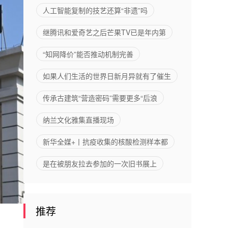
入机场的
能力
人工智能复制的技艺还算“非遗”吗
烘焙品牌
继腾讯和爱奇艺之后芒果TV已是年内第
“知网降价”能否推动机制完善
如果人们生活的世界日新月异就有了催生
传承古建筑“营造密码”需要更多“后浪
纳兰文化雅集直播现场
新华全媒+丨抗疫收集的核酸检测样本都
是在被朋友拉去参加的一次旧书展上
推荐