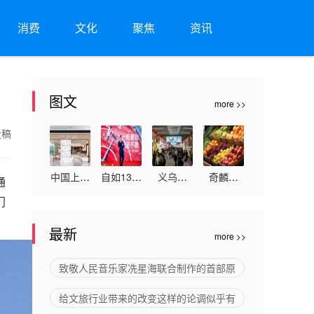
消费
文化
聚焦
资讯
图文
more >>
投稿
中国上市
自如13周
义乌文
奇麟鲜
通
企业国台
年：“一
旅，意外
品：突破
门
酒跟露丝
稳四好”
走红的非
生鲜内卷
。
最新
more >>
卡文联名
持续打造
旅游目的
与低价陷
在同店展
不动产全
地“无中
阱，重塑
致敬人民音乐家冼星海联合制作的首部原
示，国内
生命周期
生有”，
私域变现
给文旅行业带来的改变这样的论调似乎有
首个能进
专业管理
何以长青
新格局