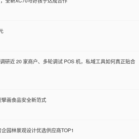
，全新XC70与好孩子达成合作
元
 集市调研近 20 家商户、多轮调试 POS 机，私域工具如何真正贴合
转型擘画食品安全新范式
房企园林景观设计优选供应商TOP1