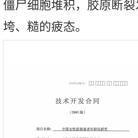
僵尸细胞堆积，胶原断裂
垮、糙的疲态。