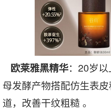
：20岁
欧莱雅黑精华
母发酵产物搭配仿生表皮
道，改善干纹粗糙 。