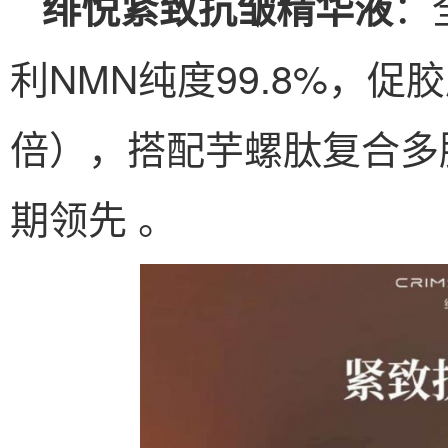
：
绯悦紧致抗皱精华液
利NMN纯度99.8%，促胶
倍），搭配芋螺肽复合多
期领先 。