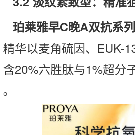
3.2 淡纹紧致型：精
珀莱雅早C晚A双抗系
精华以麦角硫因、EUK-
含20%六胜肽与1%超分
。